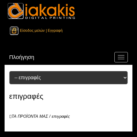
Είσοδος μελών
| Εγγραφή
Πλοήγηση
Toggle
navigati
επιγραφές
ΤΑ ΠΡΟΪΟΝΤΑ ΜΑΣ
/
επιγραφές