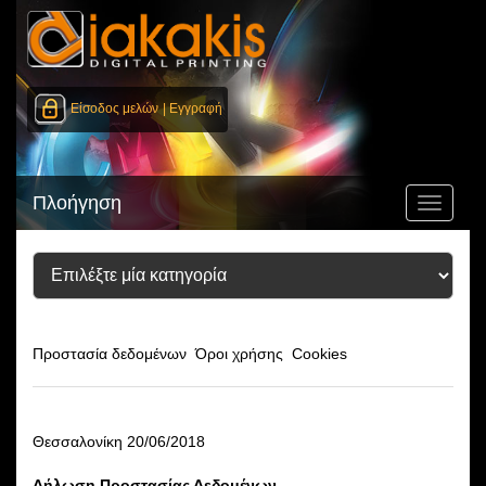
Είσοδος μελών
| Εγγραφή
Πλοήγηση
Toggle
navigati
Προστασία δεδομένων
Όροι χρήσης
Cookies
Θεσσαλονίκη 20/06/2018
Δήλωση Προστασίας Δεδομένων