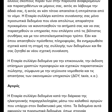
άλλους σκοπούς πέραν των στην παρούσα αναφερόμενων
και παρασχεθέντων εκ μέρους σας, εκτός αν λάβουμε την
άδειά σας, ή εκτός αν κάτι τέτοιο απαιτείται ή επιτρέπεται από
το νόμο. Η Εταιρία συλλέγει κατόπιν συναίνεσης σας μόνο
προσωπικά δεδομένα που είναι απολύτως απαραίτητα
προκειμένου να ικανοποιηθούν τα αιτήματά σας και να σας
παρασχεθούν οι υπηρεσίες που επιλέγετε υπό τις βέλτιστες
συνθήκες και με τον αποτελεσματικότερο τρόπο. Εάν και
όπου απαιτηθούν πρόσθετες πληροφορίες, θα ενημερωθείτε
σχετικά κατά τη στιγμή της συλλογής των δεδομένων και θα
σας ζητηθεί εκ νέου σχετική συναίνεση.
Η Εταιρία συλλέγει δεδομένα για την επικοινωνία, την έκδοση
επίσημων γραπτών προσφορών και σχετικών παραστατικών
πώλησης, σύμφωνα με την ισχύουσα νομοθεσία και τις
απαιτήσεις των οικονομικών υπηρεσιών (ΔΟΥ, taxis, κ.α.).
Αγορές
Η Εταιρία συλλέγει δεδομένα κατά την διάρκεια της
ηλεκτρονικής παραγγελιοληψίας μέσω του καλαθιού αγορών
που υπάρχει στον διαδικτυακό μας τόπο. Τα δεδομένα αυτά
αφορούν τα προσωπικά δεδομένα, όπως στοιχεία