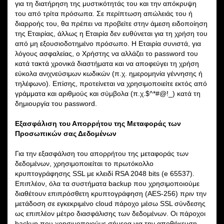
για τη διατήρηση της μυστικότητάς του και την απόκρυψη
του από τρίτα πρόσωπα. Σε περίπτωση απώλειάς του ή
διαρροής του, θα πρέπει να προβείτε στην άμεση ειδοποίηση
της Εταιρίας, άλλως η Εταιρία δεν ευθύνεται για τη χρήση του
από μη εξουσιοδοτημένο πρόσωπο. Η Εταιρία συνιστά, για
λόγους ασφαλείας, ο Χρήστης να αλλάζει το password του
κατά τακτά χρονικά διαστήματα και να αποφεύγει τη χρήση
εύκολα ανιχνεύσιμων κωδικών (π.χ. ημερομηνία γέννησης ή
τηλέφωνο). Επίσης, προτείνεται να χρησιμοποιείτε εκτός από
γράμματα και αριθμούς και σύμβολα (π.χ.$^*#@!_) κατά τη
δημιουργία του password.
Εξασφάλιση του Απορρήτου της Μεταφοράς των
Προσωπικών σας Δεδομένων
Για την εξασφάλιση του απορρήτου της μεταφοράς των
δεδομένων, χρησιμοποιείται το πρωτόκολλο
κρυπτογράφησης SSL με κλειδί RSA 2048 bits (e 65537).
Επιπλέον, όλα τα συστήματα backup που χρησιμοποιούμε
διαθέτουν επιπρόσθετη κρυπτογράφηση (AES-256) πριν την
μετάδοση σε εγκεκριμένο cloud πάροχο μέσω SSL σύνδεσης
ως επιπλέον μέτρο διασφάλισης των δεδομένων. Οι πάροχοι
backup που χρησιμοποιούμε σήμερα για την αποθήκευση