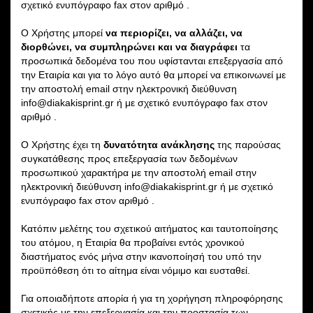
σχετικό ενυπόγραφο fax στον αριθμό .
Ο Χρήστης μπορεί
να περιορίζει, να αλλάζει, να
διορθώνει, να συμπληρώνει και να διαγράφει
τα
προσωπικά δεδομένα του που υφίστανται επεξεργασία από
την Εταιρία και για το λόγο αυτό θα μπορεί να επικοινωνεί με
την αποστολή email στην ηλεκτρονική διεύθυνση
info@diakakisprint.gr ή με σχετικό ενυπόγραφο fax στον
αριθμό .
Ο Χρήστης έχει τη
δυνατότητα ανάκλησης
της παρούσας
συγκατάθεσης προς επεξεργασία των δεδομένων
προσωπικού χαρακτήρα με την αποστολή email στην
ηλεκτρονική διεύθυνση info@diakakisprint.gr ή με σχετικό
ενυπόγραφο fax στον αριθμό .
Κατόπιν μελέτης του σχετικού αιτήματος και ταυτοποίησης
του ατόμου, η Εταιρία θα προβαίνει εντός χρονικού
διαστήματος ενός μήνα στην ικανοποίησή του υπό την
προϋπόθεση ότι το αίτημα είναι νόμιμο και ευσταθεί.
Για οποιαδήποτε απορία ή για τη χορήγηση πληροφόρησης
σχετικής με την επεξεργασία και την προστασία των