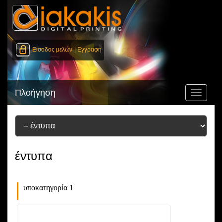
Είσοδος μελών
| Εγγραφή
Πλοήγηση
Toggle
navigati
έντυπα
υποκατηγορία 1