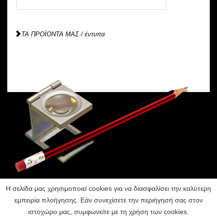
ΤΑ ΠΡΟΪΟΝΤΑ ΜΑΣ
/
έντυπα
Η σελίδα μας χρησιμοποιεί cookies για να διασφαλίσει την καλύτερη
Copyright 2026 ©
Σμύρνης 32, Εύοσμος
εμπειρία πλοήγησης. Εάν συνεχίσετε την περιήγησή σας στον
www.diakakisprint.gr
56224, ΘΕΣΣΑΛΟΝΙΚΗΣ
All Rights reserver
τ. 2310 700.443
ιστοχώρο μας, συμφωνείτε με τη χρήση των cookies.
f. 2310 700.443