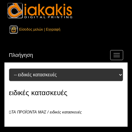
Είσοδος μελών
| Εγγραφή
Πλοήγηση
Toggle
navigati
ειδικές κατασκευές
ΤΑ ΠΡΟΪΟΝΤΑ ΜΑΣ
/
ειδικές κατασκευές