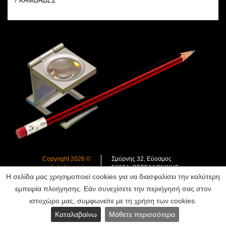
/
ΚΑΜΒΑΔΕΣ
Copyright 2026 ©
Σμύρνης 32, Εύοσμος
www.diakakisprint.gr
56224, ΘΕΣΣΑΛΟΝΙΚΗΣ
Η σελίδα μας χρησιμοποιεί cookies για να διασφαλίσει την καλύτερη
All Rights reserver
τ. 2310 700.443
f. 2310 700.443
εμπειρία πλοήγησης. Εάν συνεχίσετε την περιήγησή σας στον
info@diakakisprint.gr
Powered by D-spot advertising
ιστοχώρο μας, συμφωνείτε με τη χρήση των cookies.
Καταλαβαίνω
Μάθετε περισσότερα